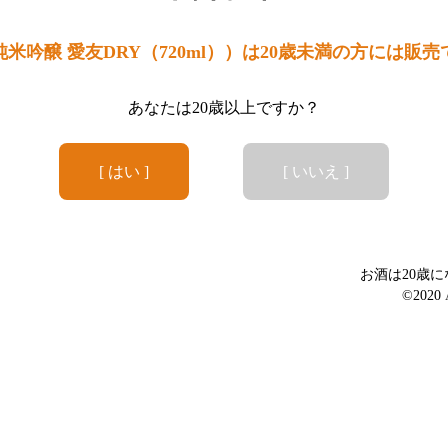
米吟醸 愛友DRY（720ml））は20歳未満の方には販
あなたは20歳以上ですか？
[ はい ]
[ いいえ ]
お酒は20歳
©2020