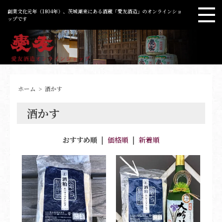
創業文化元年（1804年）、茨城潮来にある酒蔵「愛友酒造」のオンラインショ
ップです
ホーム
>
酒かす
酒かす
おすすめ順
|
価格順
|
新着順