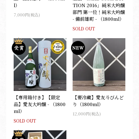
l）
TION 2016」純米大吟醸
部門 第一位！純米大吟醸
7,000円(税込)
- 備前雄町 - （1800ml）
SOLD OUT
【専用箱付き】【限定
【要冷蔵】愛友斗びんど
品】愛友大吟醸 - （1800
り（1800ml）
ml）
12,000円(税込)
SOLD OUT