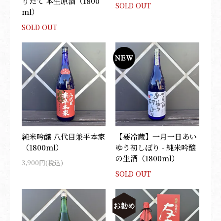
りたて 本生原酒（1800
SOLD OUT
ml）
SOLD OUT
純米吟醸 八代目兼平本家
【要冷蔵】一月一日あい
（1800ml）
ゆう初しぼり - 純米吟醸
の生酒（1800ml）
3,900円(税込)
SOLD OUT