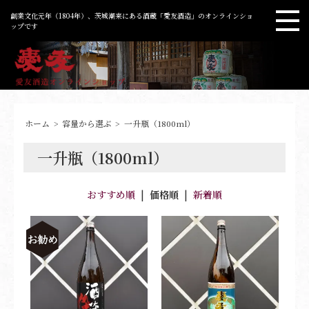
創業文化元年（1804年）、茨城潮来にある酒蔵「愛友酒造」のオンラインショ
ップです
ホーム
>
容量から選ぶ
>
一升瓶（1800ml）
一升瓶（1800ml）
おすすめ順
|
価格順
|
新着順