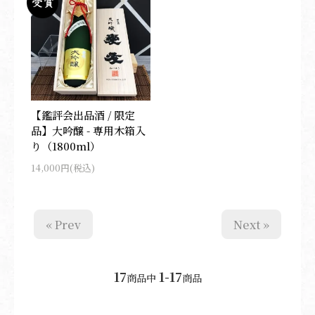
【鑑評会出品酒 / 限定
品】大吟醸 - 専用木箱入
り（1800ml）
14,000円(税込)
« Prev
Next »
17
1-17
商品中
商品